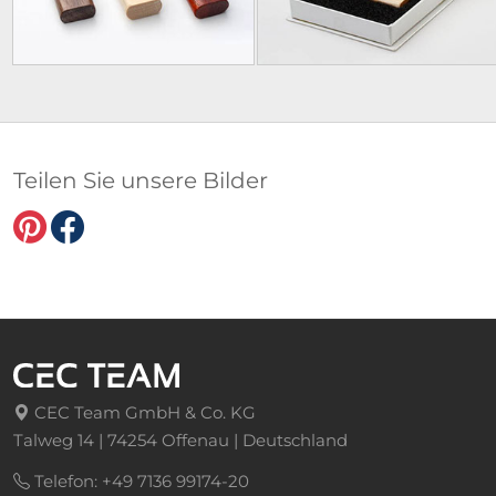
Teilen Sie unsere Bilder
CEC Team GmbH & Co. KG
Talweg 14 | 74254 Offenau | Deutschland
Telefon: +49 7136 99174-20