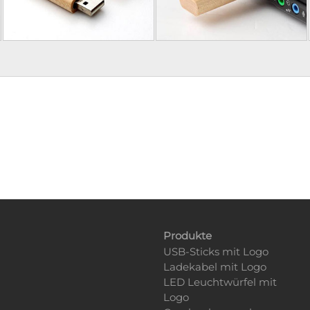
Produkte
USB-Sticks mit Logo
Ladekabel mit Logo
LED Leuchtwürfel mit
Logo