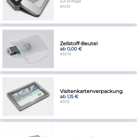
auf Anfrage
#1433
Zellstoff-Beutel
ab 0,00 €
#3570
Visitenkartenverpackung
ab 1,15 €
#1179