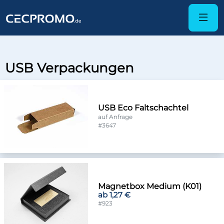
USB Verpackungen
USB Eco Faltschachtel
auf Anfrage
#3647
Magnetbox Medium (K01)
ab 1,27 €
#923