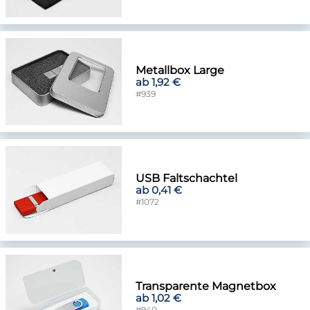
Metallbox Large
ab 1,92 €
#939
USB Faltschachtel
ab 0,41 €
#1072
Transparente Magnetbox
ab 1,02 €
#940