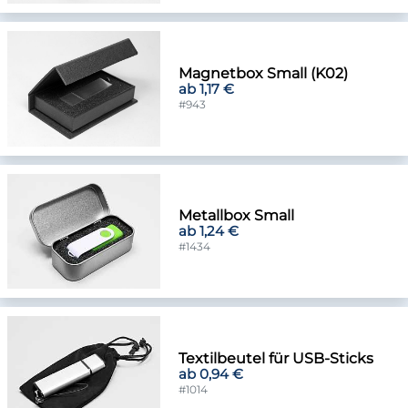
Magnetbox Small (K02)
ab 1,17 €
#943
Metallbox Small
ab 1,24 €
#1434
Textilbeutel für USB-Sticks
ab 0,94 €
#1014