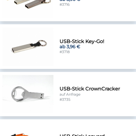
#3716
USB-Stick Key-Go!
ab 3,96 €
#3718
USB-Stick CrownCracker
auf Anfrage
#3735