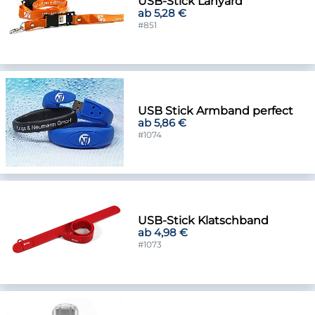
USB-Stick Lanyard
ab 5,28 €
#851
USB Stick Armband perfect
ab 5,86 €
#1074
USB-Stick Klatschband
ab 4,98 €
#1073