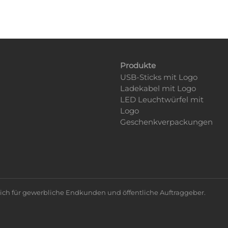
Produkte
USB-Sticks mit Logo
Ladekabel mit Logo
LED Leuchtwürfel mit
Logo
Geschenkverpackungen
eßlich für gewerbliche Endkunden und öffentliche Auftraggeber.