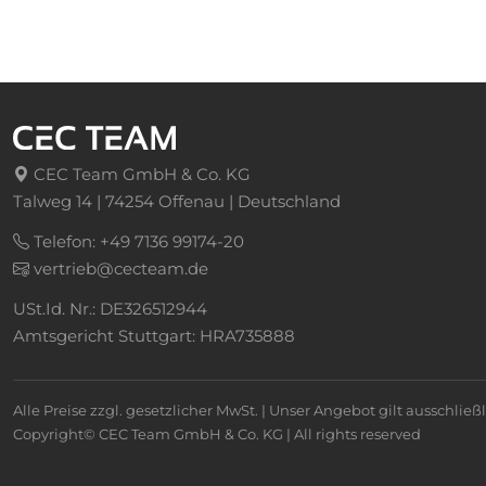
CEC Team GmbH & Co. KG
Talweg 14 | 74254 Offenau | Deutschland
Telefon: +49 7136 99174-20
vertrieb@cecteam.de
USt.Id. Nr.: DE326512944
Amtsgericht Stuttgart: HRA735888
Alle Preise zzgl. gesetzlicher MwSt. | Unser Angebot gilt ausschli
Copyright© CEC Team GmbH & Co. KG | All rights reserved