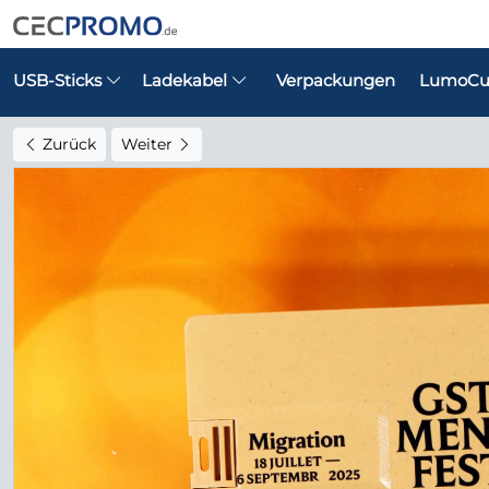
USB-Sticks
Ladekabel
Verpackungen
LumoCu
Zurück
Weiter