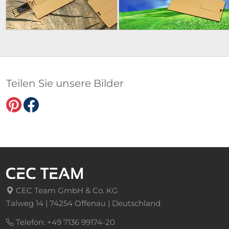
Teilen Sie unsere Bilder
CEC Team GmbH & Co. KG
Talweg 14 | 74254 Offenau | Deutschland
Telefon: +49 7136 99174-20