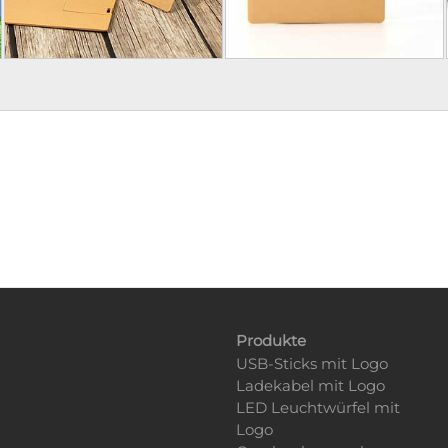
Produkte
USB-Sticks mit Logo
Ladekabel mit Logo
LED Leuchtwürfel mit
Logo