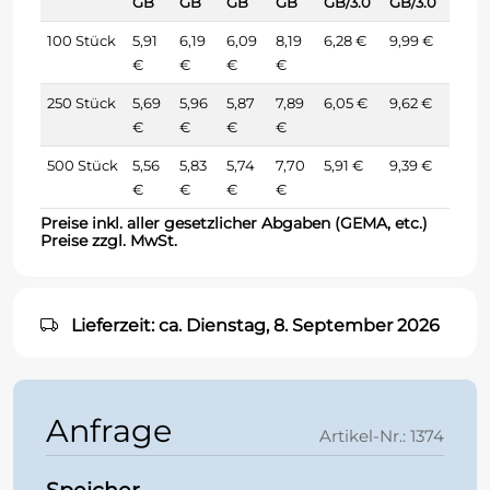
GB
GB
GB
GB
GB/3.0
GB/3.0
100 Stück
5,91
6,19
6,09
8,19
6,28 €
9,99 €
€
€
€
€
250 Stück
5,69
5,96
5,87
7,89
6,05 €
9,62 €
€
€
€
€
500 Stück
5,56
5,83
5,74
7,70
5,91 €
9,39 €
€
€
€
€
Preise inkl. aller gesetzlicher Abgaben (GEMA, etc.)
Preise zzgl. MwSt.
Lieferzeit: ca. Dienstag, 8. September 2026
Anfrage
Artikel-Nr.: 1374