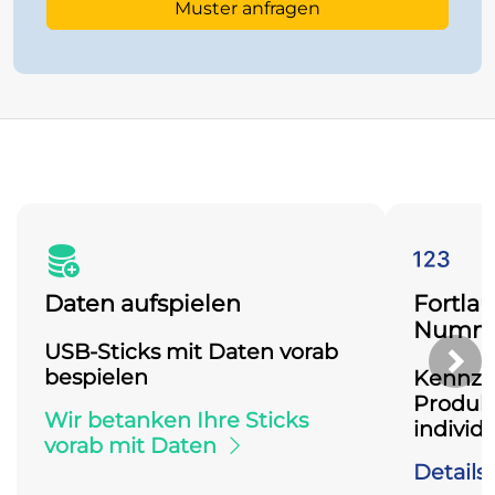
Muster anfragen
Daten aufspielen
Fortla
Numme
USB-Sticks mit Daten vorab
bespielen
Näc
Kennzei
Produkt
Wir betanken Ihre Sticks
individ
vorab mit Daten
Detail